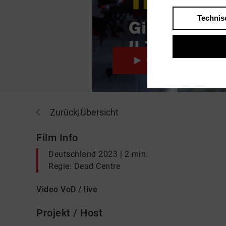
Technis
Play
Zurück
|
Übersicht
Film Info
Deutschland 2023 | 2 min.
Regie: Dead Centre
Video VoD / live
Projekt / Host