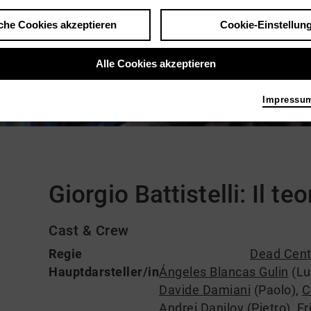
che Cookies akzeptieren
Cookie-Einstellun
Alle Cookies akzeptieren
Impressu
Kommentare
Giorgio Battistelli: Il t
Cast & Crew
Regie
Dead Cent
Hauptdarsteller/in
Ángeles Blancas Gulin
(Lu
Davide Damiani
(Paolo)
,
C
Andrei Danilov
(Pietro)
,
Er