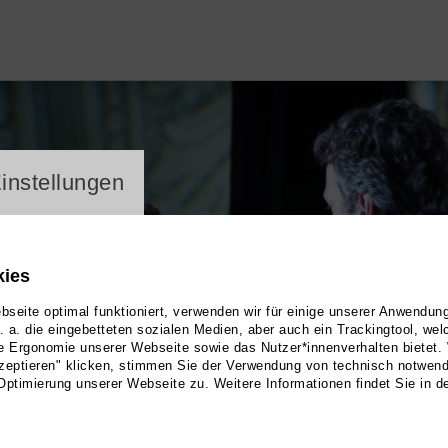
ayer
instellungen
kies
seite optimal funktioniert, verwenden wir für einige unserer Anwendun
u. a. die eingebetteten sozialen Medien, aber auch ein Trackingtool, we
e Ergonomie unserer Webseite sowie das Nutzer*innenverhalten bietet.
zeptieren" klicken, stimmen Sie der Verwendung von technisch notwen
Optimierung unserer Webseite zu. Weitere Informationen findet Sie in d