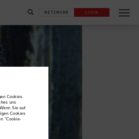
NETZWERK
LOGIN
label_search
gen Cookies.
lches uns
 Wenn Sie auf
digen Cookies
en "Cookie-