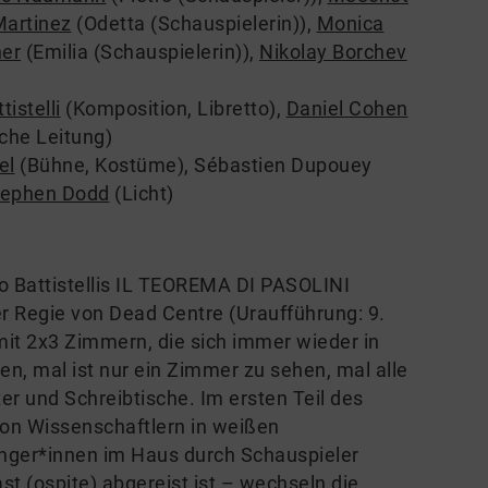
Martinez
(Odetta (Schauspielerin))
,
Monica
ner
(Emilia (Schauspielerin))
,
Nikolay Borchev
tistelli
(Komposition, Libretto)
,
Daniel Cohen
che Leitung)
el
(Bühne, Kostüme)
,
Sébastien Dupouey
tephen Dodd
(Licht)
gio Battistellis IL TEOREMA DI PASOLINI
r Regie von Dead Centre (Uraufführung: 9.
mit 2x3 Zimmern, die sich immer wieder in
n, mal ist nur ein Zimmer zu sehen, mal alle
 und Schreibtische. Im ersten Teil des
von Wissenschaftlern in weißen
änger*innen im Haus durch Schauspieler
t (ospite) abgereist ist – wechseln die