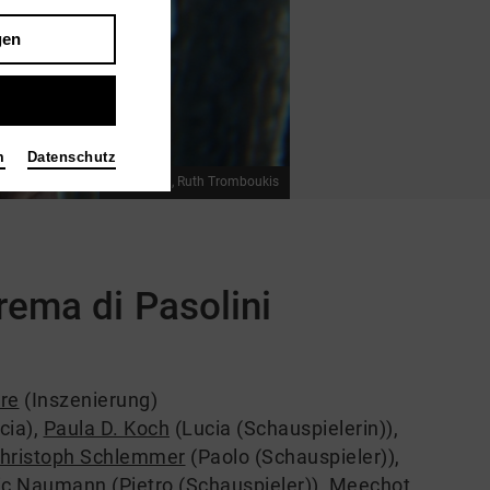
gen
m
Datenschutz
Foto 2023, Ruth Tromboukis
eorema di Pasolini
re
(Inszenierung)
cia)
,
Paula D. Koch
(Lucia (Schauspielerin))
,
hristoph Schlemmer
(Paolo (Schauspieler))
,
ic Naumann
(Pietro (Schauspieler))
,
Meechot