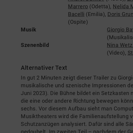
Marrero
(Odetta)
,
Nelida 
Bacelli
(Emilia)
,
Doris Gru
(Ospite)
Musik
Giorgio Bat
(Musikalis
Szenenbild
Nina Wetz
(Video)
,
S
Alternativer Text
In gut 2 Minuten zeigt dieser Trailer zu Gior
musikalische und szenische Impressionen de
Juni 2023). Die Bühne bildet ein Setzkasten 
die eine oder andere Richtung bewegen könne
sechs. Vor diesem Aufbau sieht man Computer
Musiktheaters wird die Familienaufstellung 
Schutzanzügen analysiert. Dafür sind alle S
gedoubelt. Im zweiten Teil – nachdem der Gas