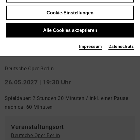
Cookie-Einstellungen
Zurück
|
Übersicht
Alle Cookies akzeptieren
Oper | Oper
Impressum
Datenschutz
La bohème
Deutsche Oper Berlin
26.05.2027 | 19:30 Uhr
Spieldauer: 2 Stunden 30 Minuten / inkl. einer Pause
nach ca. 60 Minuten
Veranstaltungsort
Deutsche Oper Berlin