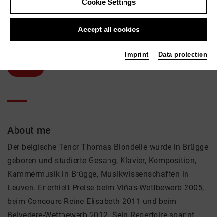
Cookie Settings
Thomas Blondelle
Accept all cookies
Music, Theatre
Active in the network
Imprint
Data protection
Sänger
About me
Der belgische Tenor Thomas Blondelle wurde in Brügge
geboren und studierte Gesang, Klavier, Komposition,
Kammermusik in Brügge, Musikwissenschaften in
Leuven. Er erhielt Preise beim Viñas-Wettbewerb 2005,
beim Concours Reine Elisabeth 2011 und beim
Belvedere-Wettbewerb 2012. Sein Repertoire spannt