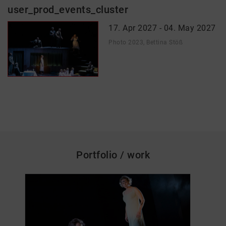
user_prod_events_cluster
17. Apr 2027 - 04. May 2027
Photo 2023, Bettina Stöß
Portfolio / work
skip_media_container