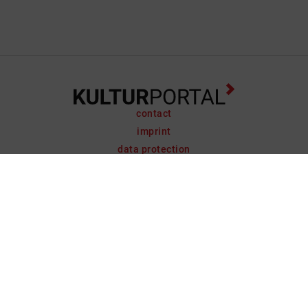
contact
imprint
data protection
support