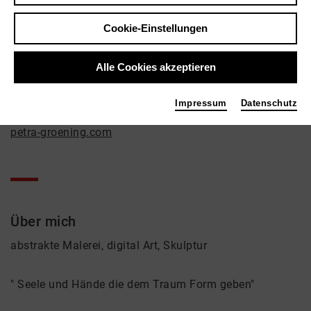
Petra Groening
Bildende Kunst
Cookie-Einstellungen
Kontakt
Alle Cookies akzeptieren
info@petra-groening.com
Impressum
Datenschutz
Links
petra-groening.com
Über mich
abstrakte Malerei, digital Art, Skulptur
" Seele und Hände die dem Traum Form geben"