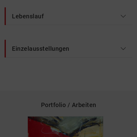
Lebenslauf
Einzelausstellungen
Portfolio / Arbeiten
skip_media_container