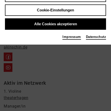
Natascha Akinschin
Film / Funk, Musik, Theater
Cookie-Einstellungen
Kontakt
Alle Cookies akzeptieren
+491735724600
Impressum
Datenschutz
Links
akinschin.de
Aktiv im Netzwerk
1. Violine
theaterhagen
Manager/in