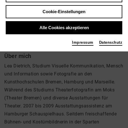
Tags
Cookie-Einstellungen
Ausstattung
Alle Cookies akzeptieren
Impressum
Datenschutz
Über mich
Lea Dietrich, Studium Visuelle Kommunikation, Mensch
und Information sowie Fotografie an den
Kunsthochschulen Bremen, Hamburg und Marseille.
Während des Studiums Theaterfotografin am Moks
(Theater Bremen) und diverse Ausstattungen für
Theater. 2007 bis 2009 Ausstattungsassistenz am
Hamburger Schauspielhaus. Seitdem freischaffende
Bühnen- und Kostümbildnerin in der Sparten