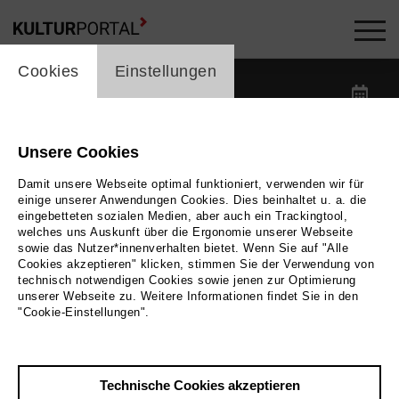
cookie_layer
Kalender -
Cookies
Einstellungen
label_date
label_search
Unsere Cookies
Damit unsere Webseite optimal funktioniert, verwenden wir für
label_category
einige unserer Anwendungen Cookies. Dies beinhaltet u. a. die
eingebetteten sozialen Medien, aber auch ein Trackingtool,
welches uns Auskunft über die Ergonomie unserer Webseite
label_location
sowie das Nutzer*innenverhalten bietet. Wenn Sie auf "Alle
Cookies akzeptieren" klicken, stimmen Sie der Verwendung von
technisch notwendigen Cookies sowie jenen zur Optimierung
unserer Webseite zu. Weitere Informationen findet Sie in den
Filter zurücksetzen
"Cookie-Einstellungen".
Technische Cookies akzeptieren