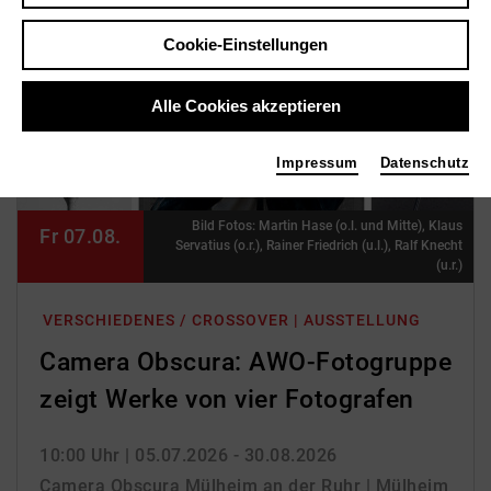
Cookie-Einstellungen
Alle Cookies akzeptieren
Impressum
Datenschutz
Bild Fotos: Martin Hase (o.l. und Mitte), Klaus
Fr 07.08.
Servatius (o.r.), Rainer Friedrich (u.l.), Ralf Knecht
(u.r.)
VERSCHIEDENES / CROSSOVER | AUSSTELLUNG
Camera Obscura: AWO-Fotogruppe
zeigt Werke von vier Fotografen
10:00 Uhr
| 05.07.2026 - 30.08.2026
Camera Obscura Mülheim an der Ruhr | Mülheim