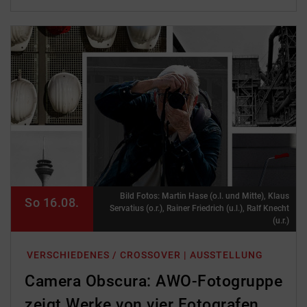
Bild Fotos: Martin Hase (o.l. und Mitte), Klaus
So 16.08.
Servatius (o.r.), Rainer Friedrich (u.l.), Ralf Knecht
(u.r.)
VERSCHIEDENES / CROSSOVER | AUSSTELLUNG
Camera Obscura: AWO-Fotogruppe
zeigt Werke von vier Fotografen