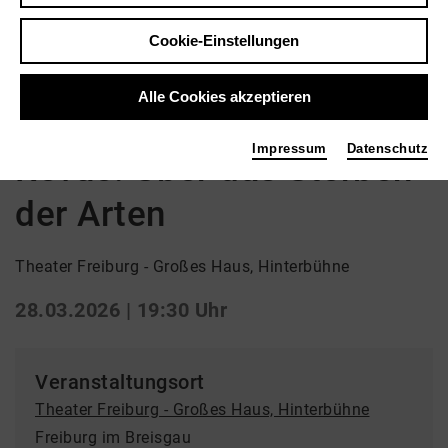
Zurück
|
Übersicht
Cookie-Einstellungen
Schauspiel | Uraufführung
Strike a pose! Laufsteg frei für Dodo und
Alle Cookies akzeptieren
Kurznasenbär.
Impressum
Datenschutz
Revue. Über das Sterben
der Arten
Theater Freiburg - Großes Haus, Hinterbühne
28.03.2026 | 19:30 Uhr
Veranstaltungsort
Theater Freiburg - Großes Haus, Hinterbühne
Freiburg im Breisgau