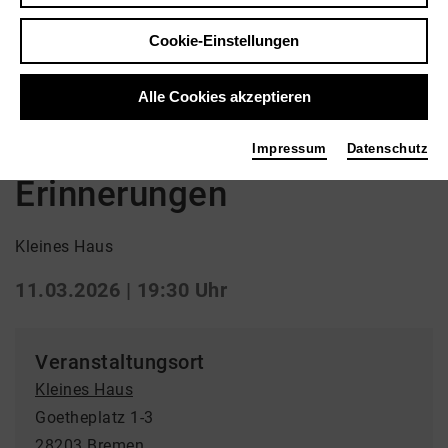
Cookie-Einstellungen
Zurück
|
Übersicht
Drama
Alle Cookies akzeptieren
Raub. Verladene
Impressum
Datenschutz
Erinnerungen
Kleines Haus
11.03.2026 | 19:30 Uhr
Veranstaltungsort
Kleines Haus
Goetheplatz 1-3
28203 Bremen