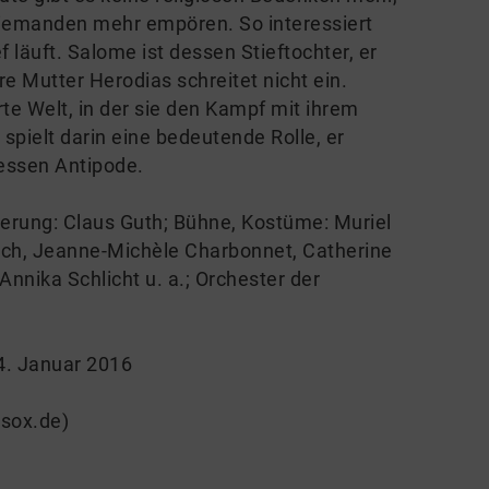
niemanden mehr empören. So interessiert
f läuft. Salome ist dessen Stieftochter, er
e Mutter Herodias schreitet nicht ein.
rte Welt, in der sie den Kampf mit ihrem
pielt darin eine bedeutende Rolle, er
dessen Antipode.
nierung: Claus Guth; Bühne, Kostüme: Muriel
lrich, Jeanne-Michèle Charbonnet, Catherine
nnika Schlicht u. a.; Orchester der
4. Januar 2016
tsox.de)