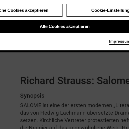
che Cookies akzeptieren
Cookie-Einstellun
Alle Cookies akzeptieren
Impressu
Kommentare
Richard Strauss: Salom
Synopsis
SALOME ist eine der ersten modernen „Literat
das von Hedwig Lachmann übersetzte Drama 
setzen. Kirchliche Vertreter protestierten he
die Neugier auf das ungewöhnliche Werk. Heu