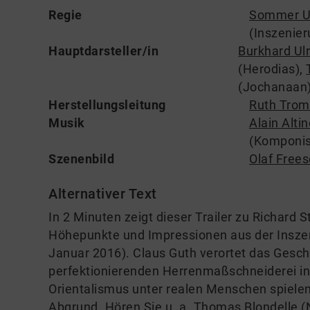
Regie
Sommer Ul
(Inszenier
Hauptdarsteller/in
Burkhard Ulr
(Herodias)
,
(Jochanaan
Herstellungsleitung
Ruth Trom
Musik
Alain Alti
(Komponis
Szenenbild
Olaf Frees
Alternativer Text
In 2 Minuten zeigt dieser Trailer zu Richard
Höhepunkte und Impressionen aus der Inszen
Januar 2016). Claus Guth verortet das Gesch
perfektionierenden Herrenmaßschneiderei in
Orientalismus unter realen Menschen spielen.
Abgrund. Hören Sie u. a. Thomas Blondelle (