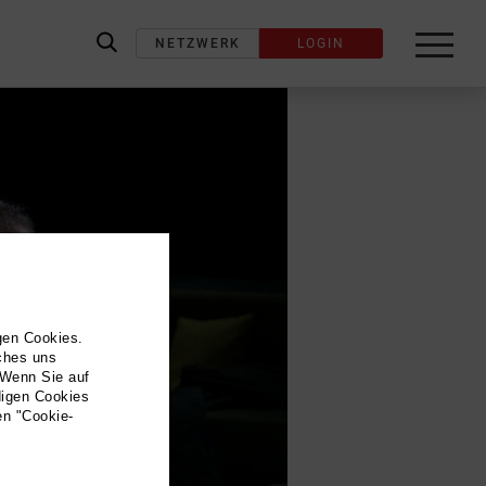
NETZWERK
LOGIN
label_search
gen Cookies.
lches uns
 Wenn Sie auf
digen Cookies
en "Cookie-