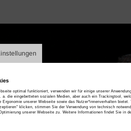
ayer
instellungen
kies
seite optimal funktioniert, verwenden wir für einige unserer Anwendun
u. a. die eingebetteten sozialen Medien, aber auch ein Trackingtool, we
e Ergonomie unserer Webseite sowie das Nutzer*innenverhalten bietet.
zeptieren" klicken, stimmen Sie der Verwendung von technisch notwen
Optimierung unserer Webseite zu. Weitere Informationen findet Sie in d