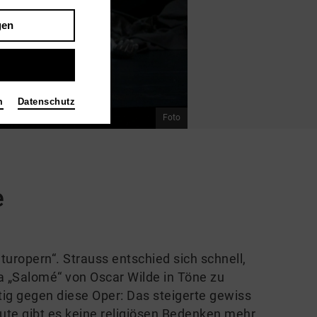
gen
m
Datenschutz
Foto
e
uropern“. Strauss entschied sich schnell,
„Salomé“ von Oscar Wilde in Töne zu
ftig gegen diese Oper: Das steigerte gewiss
te gibt es keine religiösen Bedenken mehr,