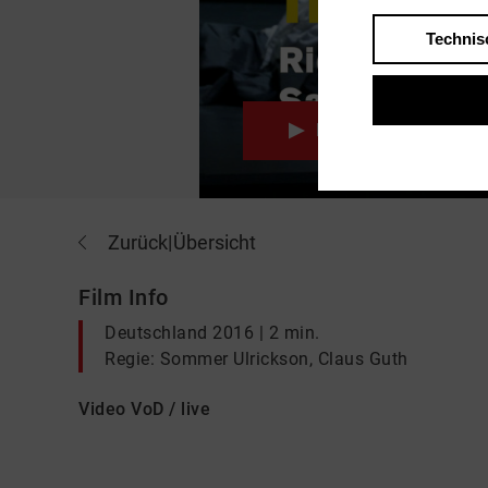
Technis
Play
Zurück
|
Übersicht
Film Info
Deutschland 2016 | 2 min.
Regie: Sommer Ulrickson, Claus Guth
Video VoD / live