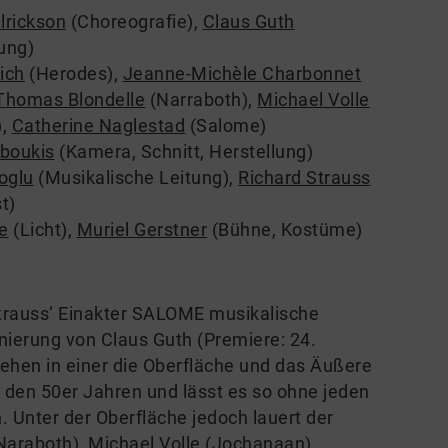
rickson
(Choreografie)
,
Claus Guth
ung)
ich
(Herodes)
,
Jeanne-Michèle Charbonnet
Thomas Blondelle
(Narraboth)
,
Michael Volle
)
,
Catherine Naglestad
(Salome)
boukis
(Kamera, Schnitt, Herstellung)
noglu
(Musikalische Leitung)
,
Richard Strauss
t)
e
(Licht)
,
Muriel Gerstner
(Bühne, Kostüme)
 Strauss‘ Einakter SALOME musikalische
ierung von Claus Guth (Premiere: 24.
ehen in einer die Oberfläche und das Äußere
 den 50er Jahren und lässt es so ohne jeden
 Unter der Oberfläche jedoch lauert der
Naraboth), Michael Volle (Jochanaan),