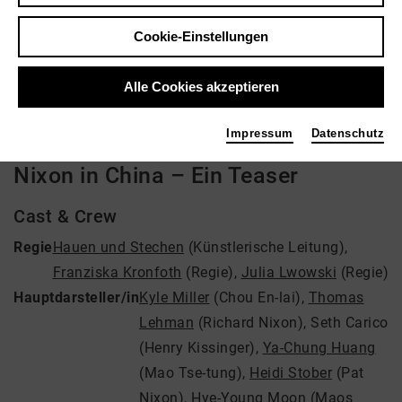
Regie: Hauen und Stechen, Franziska Kronfoth,
Cookie-Einstellungen
Julia Lwowski
Video VoD / live
Alle Cookies akzeptieren
Impressum
Datenschutz
Nixon in China – Ein Teaser
Cast & Crew
Regie
Hauen und Stechen
(Künstlerische Leitung)
,
Franziska Kronfoth
(Regie)
,
Julia Lwowski
(Regie)
Hauptdarsteller/in
Kyle Miller
(Chou En-lai)
,
Thomas
Lehman
(Richard Nixon)
,
Seth Carico
(Henry Kissinger)
,
Ya-Chung Huang
(Mao Tse-tung)
,
Heidi Stober
(Pat
Nixon)
,
Hye-Young Moon
(Maos