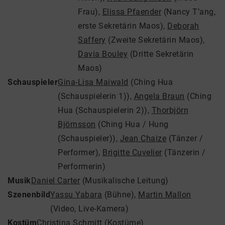
Frau)
,
Elissa Pfaender
(Nancy T’ang,
erste Sekretärin Maos)
,
Deborah
Saffery
(Zweite Sekretärin Maos)
,
Davia Bouley
(Dritte Sekretärin
Maos)
Schauspieler
Gina-Lisa Maiwald
(Ching Hua
(Schauspielerin 1))
,
Angela Braun
(Ching
Hua (Schauspielerin 2))
,
Thorbjörn
Björnsson
(Ching Hua / Hung
(Schauspieler))
,
Jean Chaize
(Tänzer /
Performer)
,
Brigitte Cuvelier
(Tänzerin /
Performerin)
Musik
Daniel Carter
(Musikalische Leitung)
Szenenbild
Yassu Yabara
(Bühne)
,
Martin Mallon
(Video, Live-Kamera)
Kostüm
Christina Schmitt
(Kostüme)