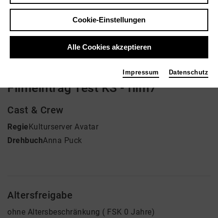
Regie: Kulturserver Avatar
Cookie-Einstellungen
kein Angebot eingestellt
Alle Cookies akzeptieren
Impressum
Datenschutz
Filmeintrag Test KS - film7
Cast & Crew
Regie
Kulturserver Avatar
Drehbuch
Anna Puck
Altersfreigabe
ohne Altersbeschränkung ( FSK 0 Jahre)