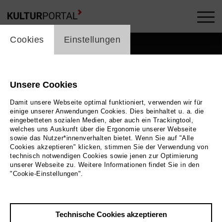
cookie_layer
Cookies
Einstellungen
Unsere Cookies
Damit unsere Webseite optimal funktioniert, verwenden wir für
einige unserer Anwendungen Cookies. Dies beinhaltet u. a. die
eingebetteten sozialen Medien, aber auch ein Trackingtool,
welches uns Auskunft über die Ergonomie unserer Webseite
sowie das Nutzer*innenverhalten bietet. Wenn Sie auf "Alle
Cookies akzeptieren" klicken, stimmen Sie der Verwendung von
technisch notwendigen Cookies sowie jenen zur Optimierung
Foto by Felix Mooneeram on Unsplash
unserer Webseite zu. Weitere Informationen findet Sie in den
"Cookie-Einstellungen".
Zurück
|
Übersicht
Film Info
Technische Cookies akzeptieren
2021 | 47 min.