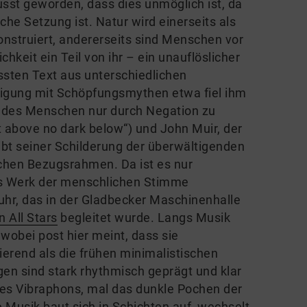
wusst geworden, dass dies unmöglich ist, da
he Setzung ist. Natur wird einerseits als
struiert, andererseits sind Menschen vor
chkeit ein Teil von ihr – ein unauflöslicher
ssten Text aus unterschiedlichen
ftigung mit Schöpfungsmythen etwa fiel ihm
n des Menschen nur durch Negation zu
 above no dark below“) und John Muir, der
bt seiner Schilderung der überwältigenden
ichen Bezugsrahmen. Da ist es nur
es Werk der menschlichen Stimme
uhr, das in der Gladbecker Maschinenhalle
 All Stars
begleitet wurde. Langs Musik
 wobei post hier meint, dass sie
ierend als die frühen minimalistischen
gen sind stark rhythmisch geprägt und klar
 des Vibraphons, mal das dunkle Pochen der
 Musik baut sich in Schichten auf, wechselt