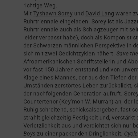
richtige Weg.
Mit
Tyshawn Sorey
und
David Lang
waren zw
Ruhrtriennale eingeladen. Sorey ist als Jaz
Ruhrtriennale auch als Schlagzeuger mit s
leider verpasst habe), doch als Komponist st
der Schwarzen männlichen Perspektive in de
sich mit zwei
Gedichtzyklen
nähert.
Save th
Afroamerikanischen Schriftstellerin und Abol
vor fast 150 Jahren entstand und von unvermi
Klage eines Mannes, der aus den Tiefen der 
Umständen zerstörtes Leben zurückblickt, si
der nachfolgenden Generation aufruft. Sorey
Countertenor (Key'mon W. Murrah) an, der led
Ruhig schreitend, schicksalsergeben, fast 
strahlt gleichzeitig Festigkeit und, verstär
Verletzlichkeit aus und verdichtet sich nur
Boys
zu einer packenden Dringlichkeit.
Cycle