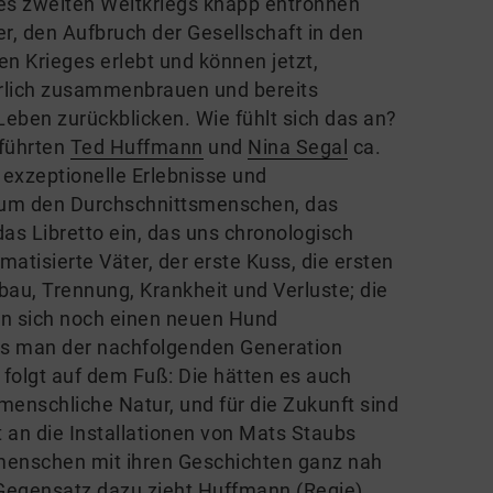
s zweiten Weltkriegs knapp entronnen
, den Aufbruch der Gesellschaft in den
n Krieges erlebt und können jetzt,
hrlich zusammenbrauen und bereits
 Leben zurückblicken. Wie fühlt sich das an?
 führten
Ted Huffmann
und
Nina Segal
ca.
 exzeptionelle Erlebnisse und
 um den Durchschnittsmenschen, das
as Libretto ein, das uns chronologisch
umatisierte Väter, der erste Kuss, die ersten
au, Trennung, Krankheit und Verluste; die
man sich noch einen neuen Hund
was man der nachfolgenden Generation
 folgt auf dem Fuß: Die hätten es auch
menschliche Natur, und für die Zukunft sind
t an die Installationen von Mats Staubs
smenschen mit ihren Geschichten ganz nah
Gegensatz dazu zieht Huffmann (Regie)