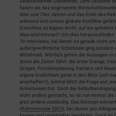
Gesellschaften Geborenen. Dem Desaster de
haben sie das sogenannte Wirtschaftswunder
60er und 70er Jahren und das Ende des Kalte
während sich erneut globale Konflikte gefä
Erreichtes zu kippen droht, auf ein gelebtes
Was wird erinnert? Um dies herauszufinden
70 Interviews, bei denen es gerade nicht um
außergewöhnliche Schicksale ging sondern
Mittelmaß. Wörtlich gehen die Aussagen in d
durch die Zeiten führt: die erste Orange, tra
Drogen, Familienplanung, Karriere und Hausb
eigene Endlichkeit gerät in den Blick (soll 
anschaffen?), einmal blitzt die Frage auf, 
hinterlassen hat. Doch die Selbstberuhigung
nicht anders gemacht, so ist nun einmal die 
jetzt andere zuständig. Das Konzept erinner
(
Ruhrtriennale 2023
), bei denen uns Alltag
kamen und unmittelbar berührten. Doch im 