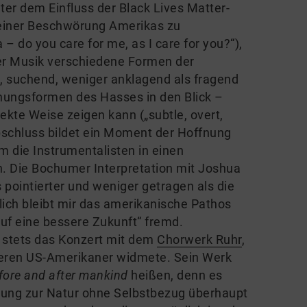
ter dem Einfluss der Black Lives Matter-
 einer Beschwörung Amerikas zu
– do you care for me, as I care for you?“),
der Musik verschiedene Formen der
, suchend, weniger anklagend als fragend
nungsformen des Hasses in den Blick –
rekte Weise zeigen kann („subtle, overt,
bschluss bildet ein Moment der Hoffnung
em die Instrumentalisten in einen
 Die Bochumer Interpretation mit Joshua
 pointierter und weniger getragen als die
ztlich bleibt mir das amerikanische Pathos
auf eine bessere Zukunft“ fremd.
h stets das Konzert mit dem
Chorwerk Ruhr
,
teren US-Amerikaner widmete. Sein Werk
fore and after mankind
heißen, denn es
ehung zur Natur ohne Selbstbezug überhaupt