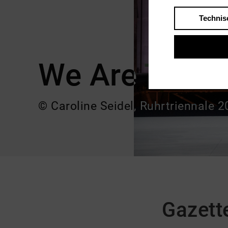
Technis
We Are The L
© Caroline Seidel, Ruhrtriennale 
Gazett