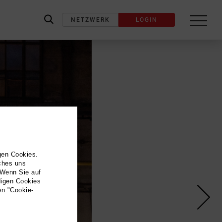
NETZWERK
LOGIN
label_search
gen Cookies.
lches uns
 Wenn Sie auf
digen Cookies
en "Cookie-