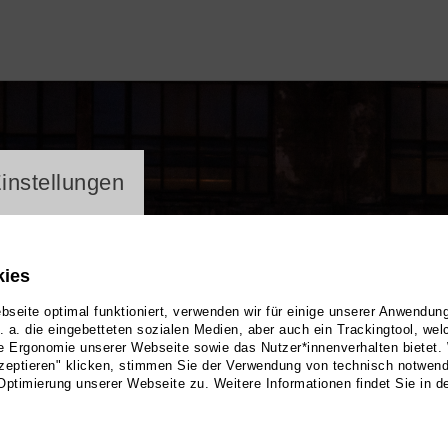
ayer
instellungen
kies
seite optimal funktioniert, verwenden wir für einige unserer Anwendun
u. a. die eingebetteten sozialen Medien, aber auch ein Trackingtool, we
e Ergonomie unserer Webseite sowie das Nutzer*innenverhalten bietet.
zeptieren" klicken, stimmen Sie der Verwendung von technisch notwen
Optimierung unserer Webseite zu. Weitere Informationen findet Sie in d