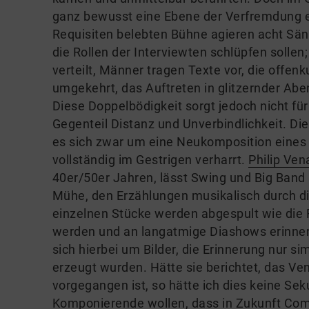
ganz bewusst eine Ebene der Verfremdung ei
Requisiten belebten Bühne agieren acht Säng
die Rollen der Interviewten schlüpfen soll
verteilt, Männer tragen Texte vor, die offe
umgekehrt, das Auftreten in glitzernder Abe
Diese Doppelbödigkeit sorgt jedoch nicht für
Gegenteil Distanz und Unverbindlichkeit. Die
es sich zwar um eine Neukomposition eines 
vollständig im Gestrigen verharrt.
Philip Ven
40er/50er Jahren, lässt Swing und Big Band 
Mühe, den Erzählungen musikalisch durch die
einzelnen Stücke werden abgespult wie die F
werden und an langatmige Diashows erinnern
sich hierbei um Bilder, die Erinnerung nur si
erzeugt wurden. Hätte sie berichtet, das V
vorgegangen ist, so hätte ich dies keine Se
Komponierende wollen, dass in Zukunft Com