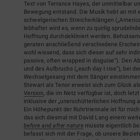
Text von Terrance Hayes, der unmittelbar un
Bewegung entstand. Die Musik hebt an mit
schwelgerischen Streicherklängen („
America 
lebhafter wird es, wenn zu quirlig sprudeln
Hoffnung durchdekliniert werden. Behutsam
geraten anschließend verschiedene Erschei
wohl wissend, dass sich dieser auf sehr indi
passive, often wrapped in disguise“). Den A
und des Aufbruchs („each day I rise“), bei d
Wechselgesang mit dem Sänger einstimmen.
Stewart als Tenor erweist sich zum Glück als
Version
, die im Netz verfügbar ist, doch let
inklusive der „unerschütterlichen Hoffnung 
Ein Höhepunkt der Ruhrtriennale ist für mic
das sich diesmal mit David Lang einem wei
before and after nature
müsste eigentlich
be
befasst sich mit der Frage, ob unsere Bezi