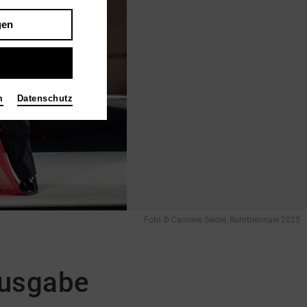
gen
m
Datenschutz
Foto © Caroline Seidel, Ruhrtriennale 2025
Ausgabe