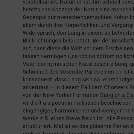
vorstellbar ist. Natürlich ist ihm schnell be
bereits das Konzept der Natur eine menschlic
Gegenpol zur menschengemachten Kultur kon
allem durch ihre Körperlichkeit und Vergängli
Widerspruch, den Lang in einem selbstverfa
Blickrichtungen beleuchtet. Bei der Beschä
auf, dass diese die Welt vor dem Erscheine
fassen vermögen („no top no bottom no light
Vater der hymnischen Naturbeschreibung, gi
Schönheit des Yosemite Parks einen christl
konsequent, dass Lang sein ca. einstündig
anvertraut – in diesem Fall dem Chorwerk R
von der New Yorker Formation
Bang on a Can
wird oft als postminimalistisch beschrieben,
eingängiger, harmonischer und weniger insit
Werke z.B. eines Steve Reich ist. Alle Passa
strukturiert. Mal ist es das gläserne Perlen
großen Trommel, das den Puls bestimmt, die