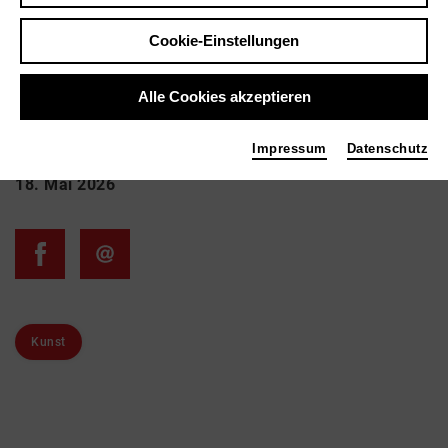
Gregor Hildebrandt -
Zwischen A und w
Cookie-Einstellungen
Alle Cookies akzeptieren
Zurück
|
Übersicht
Impressum
Datenschutz
18. Mai 2026
Kunst