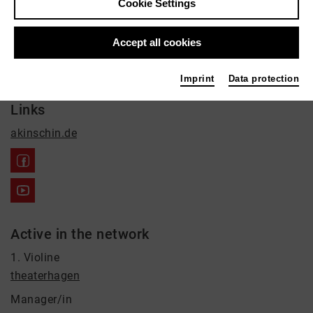
Natascha Akinschin
Cookie Settings
Film / Radio, Music, Theatre
Accept all cookies
Contact
+491735724600
Imprint
Data protection
Links
akinschin.de
Active in the network
1. Violine
theaterhagen
Manager/in