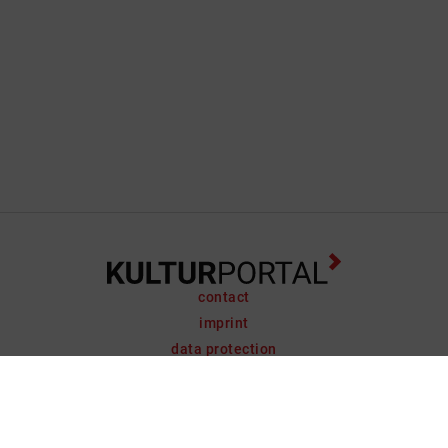
contact
imprint
data protection
support