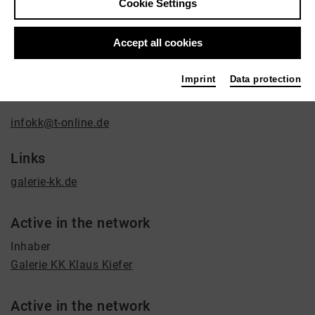
Klaus Kiefer
Cookie Settings
Gallery
Accept all cookies
Contact
Brassertstraße 23
Imprint
Data protection
45130 Essen
infokk@t-online.de
Links
galerie-kk.de
Active in the network
Inhaber
Galerie KK Klaus Kiefer
Active in the network