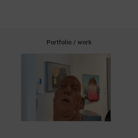
Portfolio / work
skip_media_container