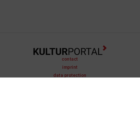
contact
imprint
data protection
support