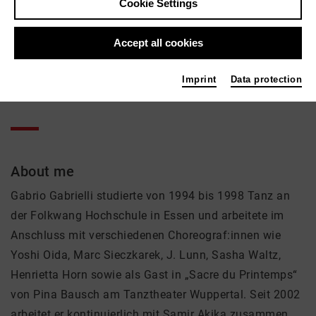
Gabrio Gabrielli
Cookie Settings
Theatre
Accept all cookies
Active in the network
Imprint
Data protection
Tänzer
About me
Gabrio Gabrielli studierte von 1994 bis 1998 Tanz an
der Folkwang Hochschule in Essen und arbeitete im
Anschluss mit verschiedenen Choreograf:innen wie
Yoshi Oida, Marc Sieczkarek, J. Lunn, Sasha Waltz,
Henrietta Horn sowie als Gast in „Sacre du Printemps“
von Pina Bausch am Tanztheater Wuppertal. Seit 2002
arbeitet er kontinuierlich mit Samir Akika zusammen