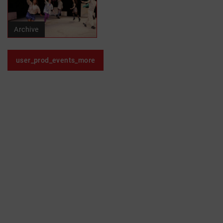
Archive
user_prod_events_more