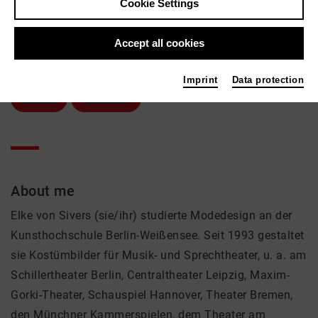
Cookie Settings
Elke von Sivers
Accept all cookies
Theatre
Active in the network
Imprint
Data protection
Kostüm
Mitarbeiter
About me
Elke von Sivers (sie/ihr) studierte Modedesign an der
Kunsthochschule Berlin-Weißensee. Seit 1993 gestaltet
sie Kostümbilder für Musik- und Sprechtheater, u. a. am
Schillertheater Berlin, Centraltheater Leipzig, Maxim-
Gorki-Theater, Schauspiel Hannover, Theater Bremen,
den Münchner Kammerspielen, dem Theater am