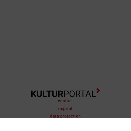
contact
imprint
data protection
support