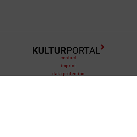
contact
imprint
data protection
support