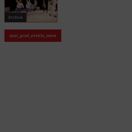
Archive
user_prod_events_more