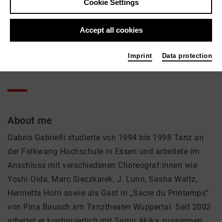
Gabrio Gabrielli
Cookie Settings
Theatre
Accept all cookies
Active in the network
Imprint
Data protection
Tänzer
About me
Gabrio Gabrielli studierte von 1994 bis 1998 Tanz an
der Folkwang Hochschule in Essen und arbeitete im
Anschluss mit verschiedenen Choreograf:innen wie
Yoshi Oida, Marc Sieczkarek, J. Lunn, Sasha Waltz,
Henrietta Horn sowie als Gast in „Sacre du Printemps“
von Pina Bausch am Tanztheater Wuppertal. Seit 2002
arbeitet er kontinuierlich mit Samir Akika zusammen