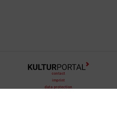
contact
imprint
data protection
support