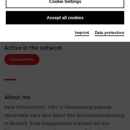
Irene Kleinschmidt
Cookie Settings
Theatre
Accept all cookies
Links
theaterbremen.de
Imprint
Data protection
Active in the network
Schauspielerin
About me
Irene Kleinschmidt, 1962 in Mecklenburg geboren,
absolvierte nach dem Abitur ihre Schauspielausbildung
in Rostock. Erste Engagements brachten sie ans