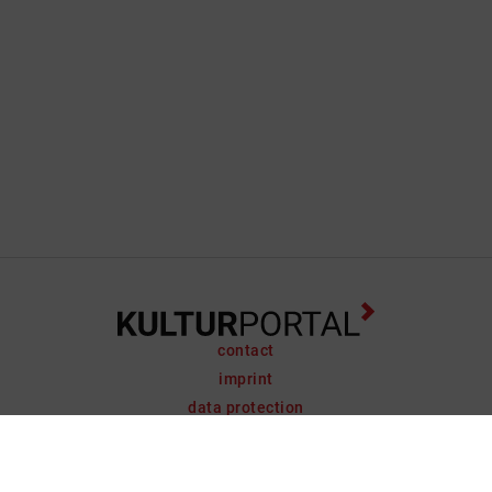
contact
imprint
data protection
support