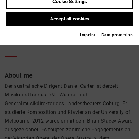
Daniel Carter
Cookie Settings
Music, Theatre
Accept all cookies
Active in the network
Imprint
Data protection
Dirigent
About me
Der australische Dirigent Daniel Carter ist derzeit
Musikdirektor des DNT Weimar und
Generalmusikdirektor des Landestheaters Coburg. Er
studierte Komposition und Klavier an der University of
Melbourne. 2012 wurde er mit dem Brian Stacey Award
ausgezeichnet. Es folgten zahlreiche Engagements an
der Victorian Opera, der Opera Australia, dem