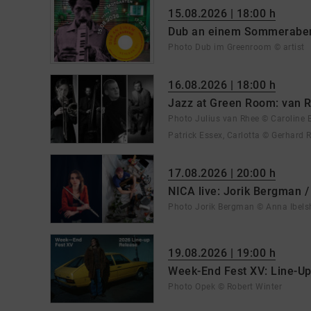
15.08.2026 | 18:00 h
Dub an einem Sommerabe
Photo Dub im Greenroom © artist
16.08.2026 | 18:00 h
Jazz at Green Room: van
Photo Julius van Rhee © Caroline 
Patrick Essex, Carlotta © Gerhard R
17.08.2026 | 20:00 h
NICA live: Jorik Bergman /
Photo Jorik Bergman © Anna Ibels
19.08.2026 | 19:00 h
Week-End Fest XV: Line-U
Photo Opek © Robert Winter