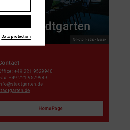
Stadtgarten
Data protection
© Foto: Patrick Essex
Contact
Office: +49 221 9529940
Fax: +49 221 9529949
info@stadtgarten.de
stadtgarten.de
HomePage