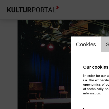
skip_media_container
cookie_l
Cookies
S
Our cookies
In order for our 
i.a. the embedded
ergonomics of ou
of technically n
information.