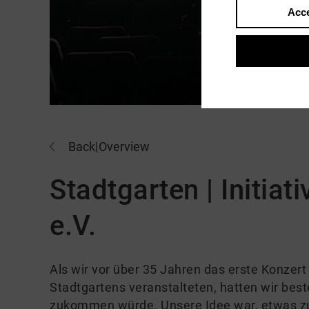
Acce
Back
|
Overview
Stadtgarten | Initia
e.V.
Als wir vor über 35 Jahren das erste Konzer
Stadtgartens veranstalteten, hatten wir bes
zukommen würde. Unsere Idee war, etwas zu