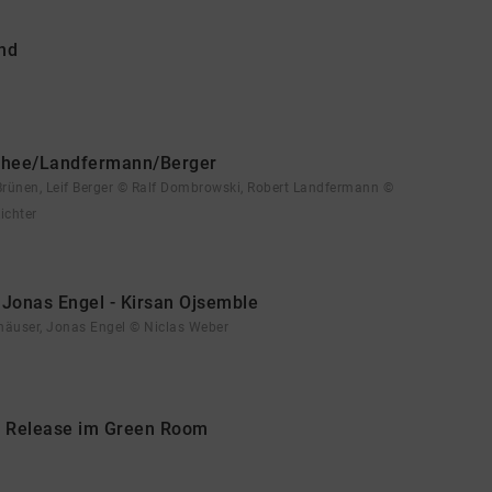
nd
 Rhee/Landfermann/Berger
Brünen, Leif Berger © Ralf Dombrowski, Robert Landfermann ©
ichter
 Jonas Engel - Kirsan Ojsemble
häuser, Jonas Engel © Niclas Weber
p Release im Green Room