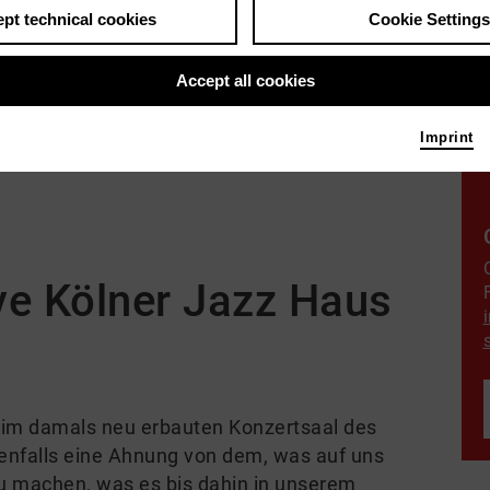
pt technical cookies
Cookie Settings
Accept all cookies
Imprint
tive Kölner Jazz Haus
t im damals neu erbauten Konzertsaal des
tenfalls eine Ahnung von dem, was auf uns
 machen, was es bis dahin in unserem