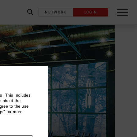
NETWORK
LOGIN
label_search
ns. This includes
n about the
gree to the use
gs" for more