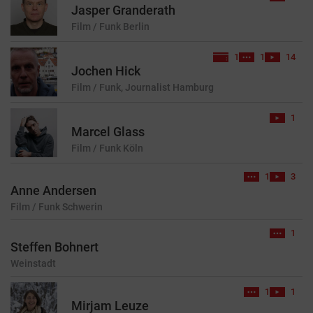
Jasper Granderath
Film / Funk
Berlin
1
1
14
Jochen Hick
Film / Funk, Journalist
Hamburg
1
Marcel Glass
Film / Funk
Köln
1
3
Anne Andersen
Film / Funk
Schwerin
1
Steffen Bohnert
Weinstadt
1
1
Mirjam Leuze