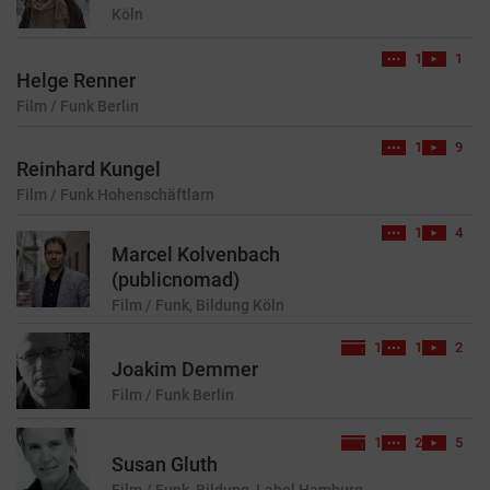
Köln
1
1
Helge Renner
Film / Funk
Berlin
1
9
Reinhard Kungel
Film / Funk
Hohenschäftlarn
1
4
Marcel Kolvenbach
(publicnomad)
Film / Funk, Bildung
Köln
1
1
2
Joakim Demmer
Film / Funk
Berlin
1
2
5
Susan Gluth
Film / Funk, Bildung, Label
Hamburg