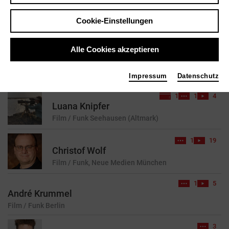
Cookie-Einstellungen
reset
Alle Cookies akzeptieren
84 Treffer für Ihre Suchanfrage gefunden
Impressum
Datenschutz
1
1
4
Luana Knipfer
Film / Funk
Seehausen (Altmark)
1
19
Christof Wolf
Film / Funk, Neue Medien
München
1
5
André Krummel
Film / Funk
Berlin
3