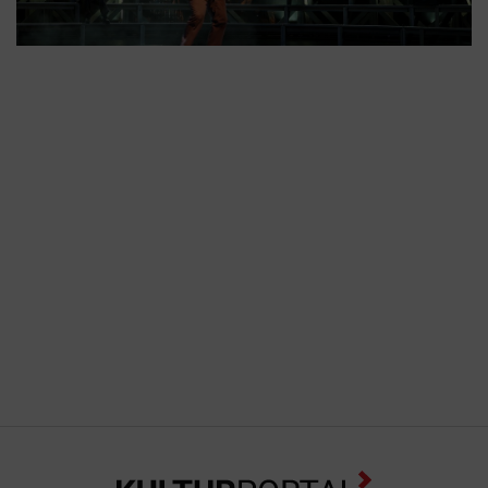
„Tau wird sich bilden auf unseren
Gräbern, und die ganze Welt wird grün.“
(Tom Waits) – Was passiert, wenn ein
Mensch zum Versuchsobjekt der
Medizin wird? Zum Spielball der
Mächtigen? Woyzeck hetzt von einem
Job zum nächsten, sein magerer Sold
genügt nicht, seine Freundin Marie und
das gemeinsame Kind zu ernähren. So
verkauft er seinen Körper für scheinbar
wissenschaftliche Experimente. Doch
der Arzt ...