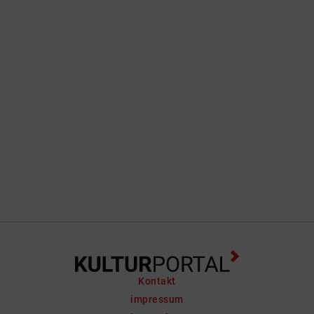
Mensch zum Versuchsobjekt der
Medizin wird? Zum Spielball der
Mächtigen? Woyzeck hetzt von einem
Job zum nächsten, sein magerer Sold
genügt nicht, seine Freundin Marie und
das gemeinsame Kind zu ernähren. So
verkauft er seinen Körper für scheinbar
wissenschaftliche Experimente. Doch
der Arzt ...
Kontakt
impressum